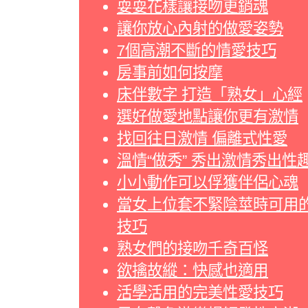
耍耍花樣讓接吻更銷魂
讓你放心內射的做愛姿勢
7個高潮不斷的情愛技巧
房事前如何按摩
床伴數字 打造「熟女」心經
選好做愛地點讓你更有激情
找回往日激情 偏離式性愛
溫情“做秀” 秀出激情秀出性
小小動作可以俘獲伴侶心魂
當女上位套不緊陰莖時可用
技巧
熟女們的接吻千奇百怪
欲擒故縱：快感也適用
活學活用的完美性愛技巧