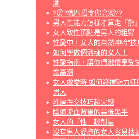
潮
?房?魂四招令你高潮??
男人性能力怎樣才算走「熊
女人致性頂點是男人的粗野
性愛中，女人的自然呻吟“技
如何學做個消魂的女人！
性愛指南，讓你們激情享受
樂高潮
女人做愛時 如何發揮魅力征
男人
乳房性交技巧超火辣
陰道流血背後的幕後黑手
女人的「性」趣剋星
沒有男人愛撫的女人容易枯