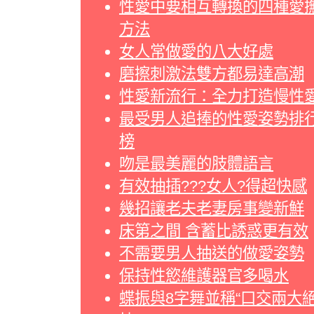
性愛中要相互轉換的四種愛
方法
女人常做愛的八大好處
磨擦刺激法雙方都易達高潮
性愛新流行：全力打造慢性
最受男人追捧的性愛姿勢排
榜
吻是最美麗的肢體語言
有效抽插???女人?得超快感
幾招讓老夫老妻房事變新鮮
床第之間 含蓄比誘惑更有效
不需要男人抽送的做愛姿勢
保持性慾維護器官多喝水
蝶振與8字舞並稱“口交兩大