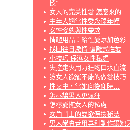
技”
女人的完美性愛 怎麼來的
中年人適當性愛永葆年輕
女性姿態與性需求
情趣用品：給性愛添加色彩
找回往日激情 偏離式性愛
小技巧 保濕女性私處
失控走火用力狂吻口水直流
讓女人欲罷不能的做愛技巧
性交中，當她向後仰時…
怎樣讓男人更瘋狂
怎樣愛撫女人的私處
女角鬥士的愛欲傳授秘法
男人學會善用專利動作讓她