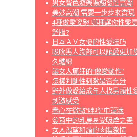
男女聲色遊樂場觸發性高潮
美妙高潮 需要一步步來實現
4種做愛姿勢 哪種讓你性愛
舒服?
日本ＡＶ女優的性愛技巧
吸吮男人胸部可以讓愛更加
久纏綿
讓女人瘋狂的“做愛動作”
怎樣判斷性刺激是否充分
野外做愛給成年人找另類性
刺激感受
春心在微微“呻吟”中蕩漾
發育中的乳房易受吸煙之害
女人渴望和諧的肉體激情