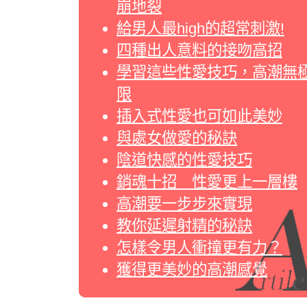
崩地裂
給男人最high的超常刺激!
四種出人意料的接吻高招
學習這些性愛技巧，高潮無
限
插入式性愛也可如此美妙
與處女做愛的秘訣
陰道快感的性愛技巧
銷魂十招 性愛更上一層樓
高潮要一步步來實現
教你延遲射精的秘訣
怎樣令男人衝撞更有力？
獲得更美妙的高潮感覺