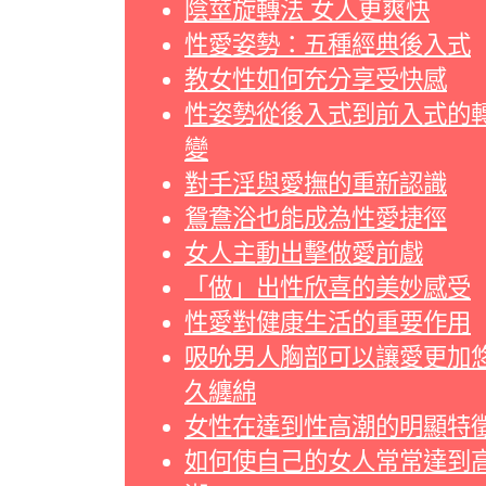
陰莖旋轉法 女人更爽快
性愛姿勢：五種經典後入式
教女性如何充分享受快感
性姿勢從後入式到前入式的
變
對手淫與愛撫的重新認識
鴛鴦浴也能成為性愛捷徑
女人主動出擊做愛前戲
「做」出性欣喜的美妙感受
性愛對健康生活的重要作用
吸吮男人胸部可以讓愛更加
久纏綿
女性在達到性高潮的明顯特
如何使自己的女人常常達到