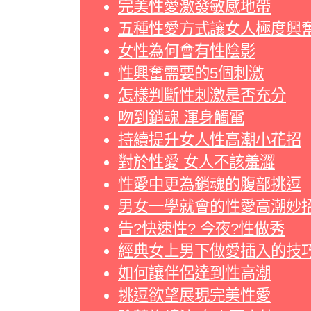
完美性愛激發敏感地帶
五種性愛方式讓女人極度興
女性為何會有性陰影
性興奮需要的5個刺激
怎樣判斷性刺激是否充分
吻到銷魂 渾身觸電
持續提升女人性高潮小花招
對於性愛 女人不該羞澀
性愛中更為銷魂的腹部挑逗
男女一學就會的性愛高潮妙
告?快速性? 今夜?性做秀
經典女上男下做愛插入的技
如何讓伴侶達到性高潮
挑逗欲望展現完美性愛